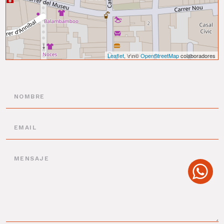
Leaflet
, \r\n©
OpenStreetMap
colaboradores