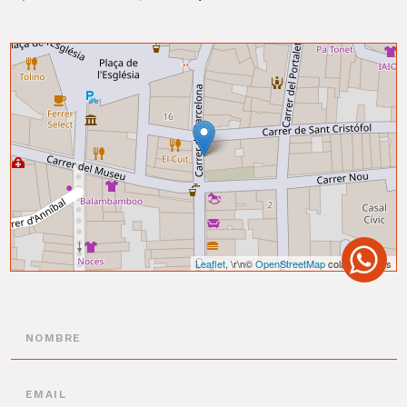
Leaflet
, \r\n©
OpenStreetMap
colaboradores