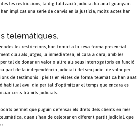
ades les restriccions, la digitalització judicial ha anat guanyant
ls han implicat una sèrie de canvis en la justícia, molts actes han
s telemàtiques.
ecades les restriccions, han tornat a la seva forma presencial
ement clau als jutges, la inmediatesa, el cara a cara, amb les
per tal de donar un valor o altre als seus interrogatoris en funció
a part de la independència judicial i del seu judici de valor per
pacions de testimonis i pèrits en vistes de forma telemàtica han anat
ó habitual avui dia per tal d’optimitzar el temps que encara es
iciar certs tràmits judicials.
ocats permet que puguin defensar els drets dels clients en més
telemàtica, quan s’han de celebrar en diferent partit judicial, que
r.