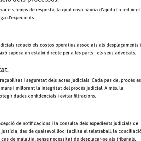
rar els temps de resposta, la qual cosa hauria d’ajudat a reduir el
ega d’expedients.
dicials redueix els costos operatius associats als desplaçaments i
Això suposa un estalvi directe per a les parts i els seus advocats.
at.
açabilitat i seguretat dels actes judicials. Cada pas del procés es
ans i millorant la integritat del procés judicial. A més, la
tegir dades confidencials i evitar filtracions.
cepció de notificacions i la consulta dels expedients judicials de
ustícia, des de qualsevol lloc, facilita el teletreball, la conciliaci
en cas de malaltia, sense necessitat de desplaçar-se als tribunals.