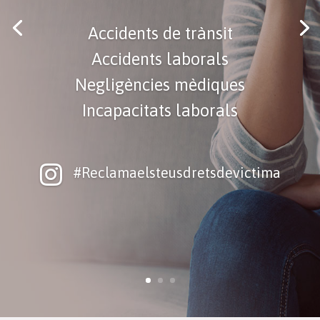
Accidents de trànsit
Accidents laborals
Negligències mèdiques
Incapacitats laborals
#Reclamaelsteusdretsdevictima