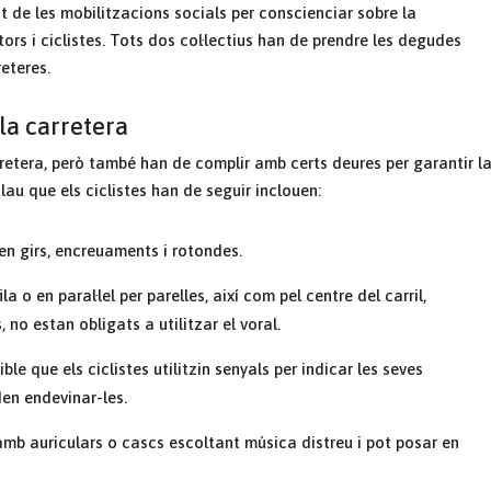
 de les mobilitzacions socials per conscienciar sobre la
rs i ciclistes. Tots dos col·lectius han de prendre les degudes
eteres.
 la carretera
arretera, però també han de complir amb certs deures per garantir l
au que els ciclistes han de seguir inclouen:
 en girs, encreuaments i rotondes.
ila o en paral·lel per parelles, així com pel centre del carril,
no estan obligats a utilitzar el voral.
ible que els ciclistes utilitzin senyals per indicar les seves
en endevinar-les.
 amb auriculars o cascs escoltant música distreu i pot posar en