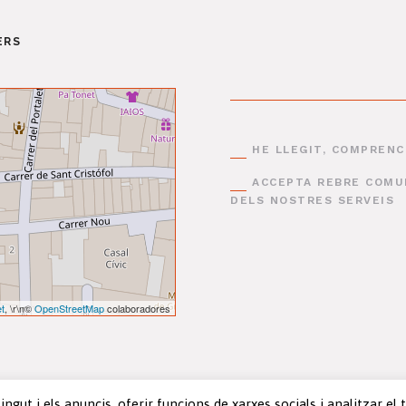
ERS
HE LLEGIT, COMPRENC
ACCEPTA REBRE COMUN
DELS NOSTRES SERVEIS
et
, \r\n©
OpenStreetMap
colaboradores
gut i els anuncis, oferir funcions de xarxes socials i analitzar el 